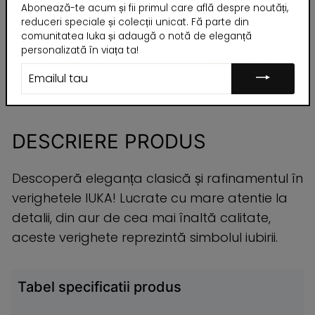
Abonează-te acum și fii primul care află despre noutăți,
reduceri speciale și colecții unicat. Fă parte din
comunitatea Iuka și adaugă o notă de eleganță
personalizată în viața ta!
Ai întrebări?
Contactează-ne
Sună-ne la
EMAILUL
prin WhatsAPP
TAU
0733 701 331
DESCRIERE PRODUS
Descoperă eleganța clasică și rafinamentul în
verighetele IUKA! Lucrate cu mare atentie la
detalii, din aur de cea mai înaltă calitate,
aceste verighete reprezintă simbolul iubirii.
Tabel specificatii produs