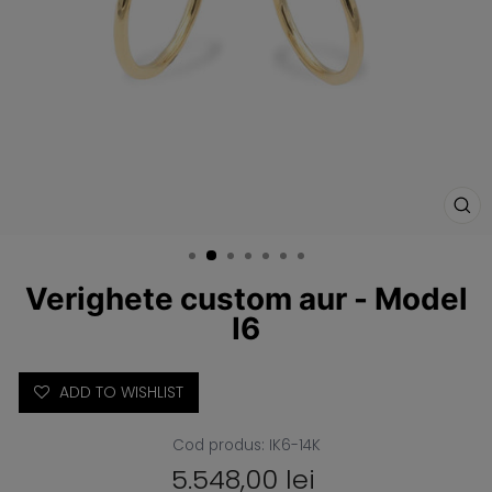
IN
(E
Verighete custom aur - Model
I6
ADD TO WISHLIST
Cod produs: IK6-14K
5.548,00 lei
Pret