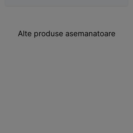
Alte produse asemanatoare
VERIGHETE
CUSTOM AUR -
MODEL I6
2.518,00 lei - 8.744,00 lei