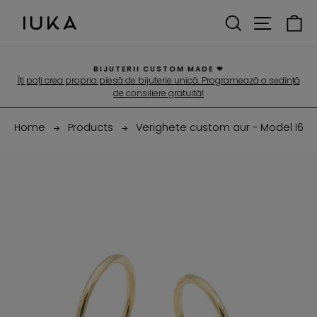
Spre
CAUTARE
MENIU
C
continut
BIJUTERII CUSTOM MADE ❤
Îți poți crea propria piesă de bijuterie unică. Programează o sedință
Pauza
de consiliere gratuită!
Home
Products
Verighete custom aur - Model I6