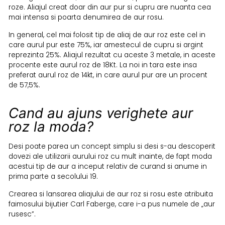
roze. Aliajul creat doar din aur pur si cupru are nuanta cea
mai intensa si poarta denumirea de aur rosu.
In general, cel mai folosit tip de aliaj de aur roz este cel in
care aurul pur este 75%, iar amestecul de cupru si argint
reprezinta 25%. Aliajul rezultat cu aceste 3 metale, in aceste
procente este aurul roz de 18Kt. La noi in tara este insa
preferat aurul roz de 14kt, in care aurul pur are un procent
de 57,5%.
Cand au ajuns verighete aur
roz la moda?
Desi poate parea un concept simplu si desi s-au descoperit
dovezi ale utilizarii aurului roz cu mult inainte, de fapt moda
acestui tip de aur a inceput relativ de curand si anume in
prima parte a secolului 19.
Crearea si lansarea aliajului de aur roz si rosu este atribuita
faimosului bijutier Carl Faberge, care i-a pus numele de „aur
rusesc”.