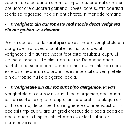
zacamintele de aur au anumite impuritati, iar aurul extras si
prelucrat are culoarea galbena. Dovezi care sustin aceasta
teorie se regasesc inca din antichitate, in monede romane.
I: Verigheta din aur roz este mai moale decat verigheta
din aur galben. R:
Adevarat
Pentru acelasi tip de karataj si acelasi model, verighetele din
aur galben vor avea o duritate mai ridicata decat
verighetele din aur roz. Acest fapt este rezultatul cuprului –
un metal moale - din aliajul de aur roz. De aceea daca
sunteti o persoana care lucreaza mult cu mainile sau care
este usor neatenta cu bijuteriile, este posibil ca verighetele
din aur roz sa nu fie alegerea ideala.
I: Verighetele din aur roz sunt hipo alergenice. R:
Fals
Verighetele din aur roz nu sunt hipo alergenice, deci daca
stiti ca sunteti alergici la cupru, ar fi preferabil sa alegeti un
alt tip de aliaj de aur pentru verighetele dumneavoastra. In
acelasi timp, cupru are un grad crescut de a oxida, ceea ce
poate duce in timp la schimbarea culorilor bijuteriilor
dumneavoastra.