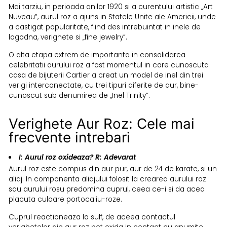
Mai tarziu, in perioada anilor 1920 si a curentului artistic „Art
Nuveau”, aurul roz a ajuns in Statele Unite ale Americii, unde
a castigat popularitate, fiind des intrebuintat in inele de
logodna, verighete si „fine jewelry”.
O alta etapa extrem de importanta in consolidarea
celebritatii aurului roz a fost momentul in care cunoscuta
casa de bijuterii Cartier a creat un model de inel din trei
verigi interconectate, cu trei tipuri diferite de aur, bine-
cunoscut sub denumirea de „Inel Trinity”.
Verighete Aur Roz: Cele mai
frecvente intrebari
I: Aurul roz oxideaza? R:
Adevarat
Aurul roz este compus din aur pur, aur de 24 de karate, si un
aliaj. In componenta aliajului folosit la crearea aurului roz
sau aurului rosu predomina cuprul, ceea ce-i si da acea
placuta culoare portocaliu-roze.
Cuprul reactioneaza la sulf, de aceea contactul