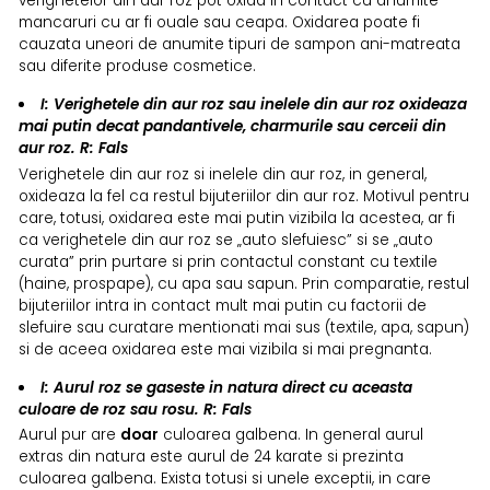
verighetelor din aur roz pot oxida in contact cu anumite
mancaruri cu ar fi ouale sau ceapa. Oxidarea poate fi
cauzata uneori de anumite tipuri de sampon ani-matreata
sau diferite produse cosmetice.
I: Verighetele din aur roz sau inelele din aur roz oxideaza
mai putin decat pandantivele, charmurile sau cerceii din
aur roz. R:
Fals
Verighetele din aur roz si inelele din aur roz, in general,
oxideaza la fel ca restul bijuteriilor din aur roz. Motivul pentru
care, totusi, oxidarea este mai putin vizibila la acestea, ar fi
ca verighetele din aur roz se „auto slefuiesc” si se „auto
curata” prin purtare si prin contactul constant cu textile
(haine, prospape), cu apa sau sapun. Prin comparatie, restul
bijuteriilor intra in contact mult mai putin cu factorii de
slefuire sau curatare mentionati mai sus (textile, apa, sapun)
si de aceea oxidarea este mai vizibila si mai pregnanta.
I: Aurul roz se gaseste in natura direct cu aceasta
culoare de roz sau rosu. R:
Fals
Aurul pur are
doar
culoarea galbena. In general aurul
extras din natura este aurul de 24 karate si prezinta
culoarea galbena. Exista totusi si unele exceptii, in care