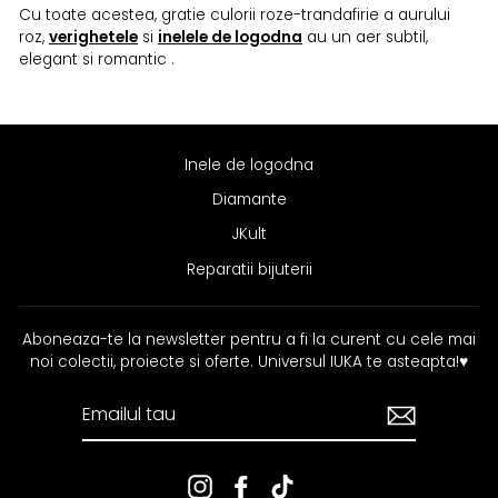
Cu toate acestea, gratie culorii roze-trandafirie a aurului
roz,
verighetele
si
inelele de logodna
au un aer subtil,
elegant si romantic .
Inele de logodna
Diamante
JKult
Reparatii bijuterii
Aboneaza-te la newsletter pentru a fi la curent cu cele mai
noi colectii, proiecte si oferte. Universul IUKA te asteapta!
♥
EMAILUL
TAU
Instagram
Facebook
TikTok