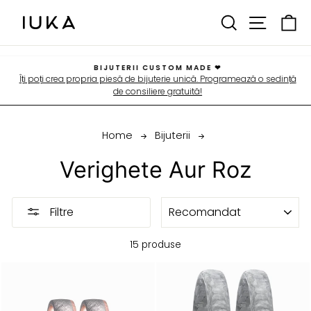
Spre
CAUTARE
MENIU
C
continut
BIJUTERII CUSTOM MADE ❤
Îți poți crea propria piesă de bijuterie unică. Programează o sedință
Pauza
de consiliere gratuită!
Home
Bijuterii
Verighete Aur Roz
SORTEAZA
Filtre
DUPA
15 produse